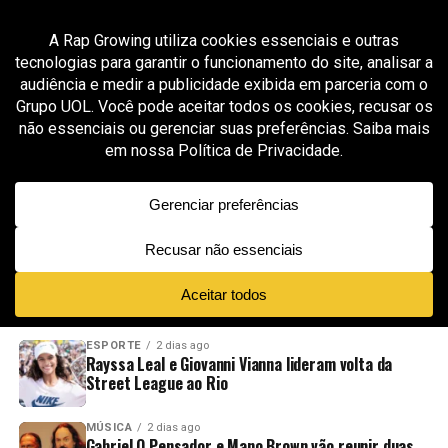
All posts tagged "trajetória"
ESPORTE
10 meses ago
Ramon Dino faz história: brasileiro é campeão
do Mr. Olympia 2025 na Classic Physique
ADVERTISEMENT
NOVIDADES
EM ALTA
VÍDEOS
ESPORTE
2 dias ago
Rayssa Leal e Giovanni Vianna lideram volta da
Street League ao Rio
MÚSICA
2 dias ago
Gabriel O Pensador e Mano Brown vão reunir duas