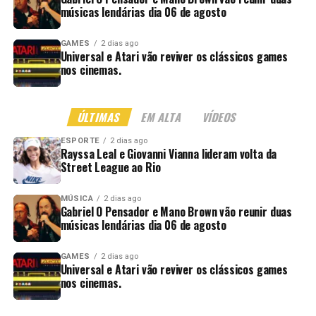
músicas lendárias dia 06 de agosto
GAMES
2 dias ago
Universal e Atari vão reviver os clássicos games
nos cinemas.
ÚLTIMAS
EM ALTA
VÍDEOS
ESPORTE
2 dias ago
Rayssa Leal e Giovanni Vianna lideram volta da
Street League ao Rio
MÚSICA
2 dias ago
Gabriel O Pensador e Mano Brown vão reunir duas
músicas lendárias dia 06 de agosto
GAMES
2 dias ago
Universal e Atari vão reviver os clássicos games
nos cinemas.