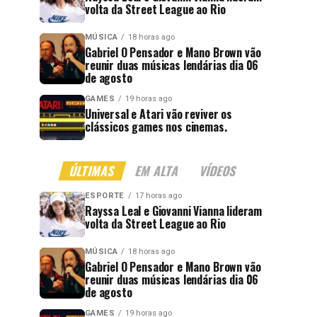
volta da Street League ao Rio
MÚSICA
18 horas ago
Gabriel O Pensador e Mano Brown vão
reunir duas músicas lendárias dia 06
de agosto
GAMES
19 horas ago
Universal e Atari vão reviver os
clássicos games nos cinemas.
ÚLTIMAS
EM ALTA
VÍDEOS
ESPORTE
17 horas ago
Rayssa Leal e Giovanni Vianna lideram
volta da Street League ao Rio
MÚSICA
18 horas ago
Gabriel O Pensador e Mano Brown vão
reunir duas músicas lendárias dia 06
de agosto
GAMES
19 horas ago