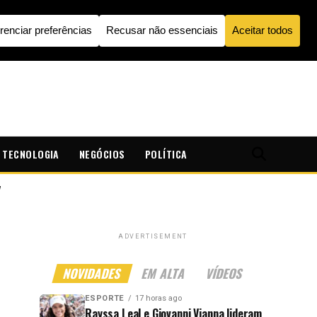
TECNOLOGIA
NEGÓCIOS
POLÍTICA
"
ADVERTISEMENT
NOVIDADES
EM ALTA
VÍDEOS
ESPORTE
17 horas ago
Rayssa Leal e Giovanni Vianna lideram