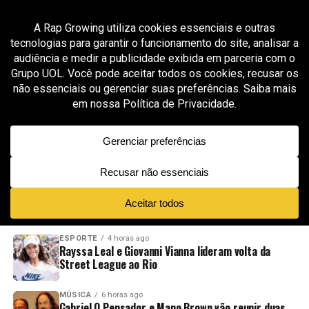
All posts tagged "underground e mainstream"
MÚSICA
4 semanas ago
Thiago Tico, produtor de Filipe Ret, abre
mentoria sobre produção geral e bastidores da
indústria musical
ADVERTISEMENT
NOVIDADES
EM ALTA
VÍDEOS
ESPORTE
4 horas ago
Rayssa Leal e Giovanni Vianna lideram volta da
Street League ao Rio
MÚSICA
6 horas ago
Gabriel O Pensador e Mano Brown vão reunir duas