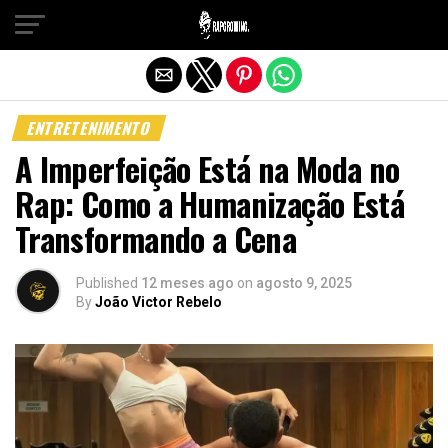
Sair da versão mobile
ENTRETENIMENTO
A Imperfeição Está na Moda no
Rap: Como a Humanização Está
Transformando a Cena
Published
12 meses ago
on
agosto 9, 2025
By
João Victor Rebelo