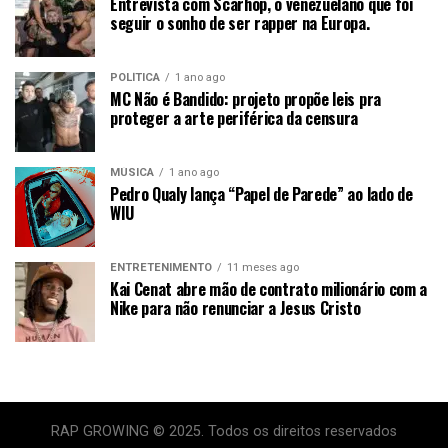
Entrevista com Scarhop, o venezuelano que foi
seguir o sonho de ser rapper na Europa.
POLÍTICA
1 ano ago
MC Não é Bandido: projeto propõe leis pra
proteger a arte periférica da censura
MÚSICA
1 ano ago
Pedro Qualy lança “Papel de Parede” ao lado de
WIU
ENTRETENIMENTO
11 meses ago
Kai Cenat abre mão de contrato milionário com a
Nike para não renunciar a Jesus Cristo
RAP GROWING © 2025. Todos os direitos reservados