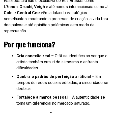
Essa postura não é exclusiva de Ret. Artistas como
L7nnon
,
Orochi
,
Veigh
e até nomes internacionais como
J.
Cole
e
Central Cee
vêm adotando estratégias
semelhantes, mostrando o processo de criação, a vida fora
dos palcos e até opiniões polêmicas sem medo da
repercussão.
Por que funciona?
Cria conexão real
– O fã se identifica ao ver que o
artista também erra, ri de si mesmo e enfrenta
dificuldades.
Quebra o padrão de perfeição artificial
– Em
tempos de redes sociais editadas, a sinceridade se
destaca.
Fortalece a marca pessoal
– A autenticidade se
torna um diferencial no mercado saturado.