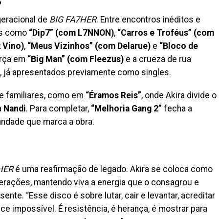
geracional de
BIG FA7HER
. Entre encontros inéditos e
xas como
“Dip7” (com L7NNON)
,
“Carros e Troféus” (com
 Vino)
,
“Meus Vizinhos” (com Delarue)
e
“Bloco de
força em
“Big Man” (com Fleezus)
e a crueza de rua
, já apresentados previamente como singles.
 e familiares, como em
“Éramos Reis”
, onde Akira divide o
a
Nandi
. Para completar,
“Melhoria Gang 2”
fecha a
mandade que marca a obra.
HER
é uma reafirmação de legado. Akira se coloca como
gerações, mantendo viva a energia que o consagrou e
te. “Esse disco é sobre lutar, cair e levantar, acreditar
mpossível. É resistência, é herança, é mostrar para