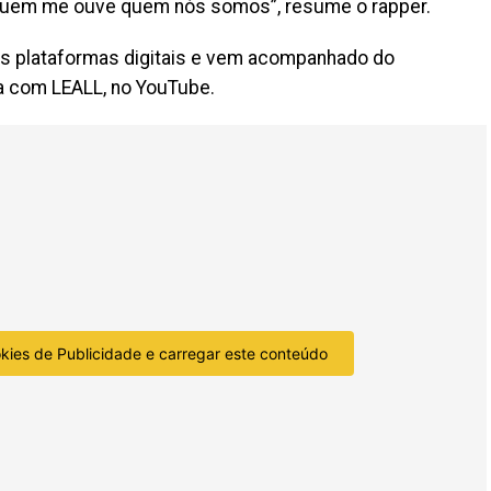
ra quem me ouve quem nós somos”, resume o rapper.
as plataformas digitais e vem acompanhado do
ia com LEALL, no YouTube.
okies de Publicidade e carregar este conteúdo