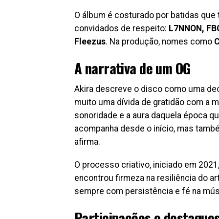
O álbum é costurado por batidas que 
convidados de respeito:
L7NNON, FBC,
Fleezus
. Na produção, nomes como
C
A narrativa de um OG
Akira descreve o disco como uma decl
muito uma dívida de gratidão com a mi
sonoridade e a aura daquela época q
acompanha desde o início, mas també
afirma.
O processo criativo, iniciado em 202
encontrou firmeza na resiliência do ar
sempre com persistência e fé na músi
Participações e destaque