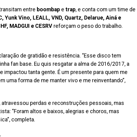
transitam entre
boombap
e
trap
, e conta com um time de
 Yunk Vino, LEALL, VND, Quartz, Delarue, Ainá e
HF, MADGUI e CESRV
reforçam o peso do trabalho.
aração de gratidão e resistência. “Esse disco tem
nha fan base. Eu quis resgatar a alma de 2016/2017, a
ue impactou tanta gente. É um presente para quem me
m uma forma de me manter vivo e me reinventando”,
1, atravessou perdas e reconstruções pessoais, mas
tista: “Foram altos e baixos, alegrias e choros, mas
ca”, completa.
s