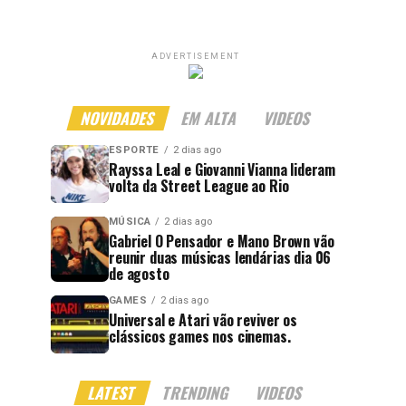
ADVERTISEMENT
NOVIDADES
EM ALTA
VIDEOS
ESPORTE
2 dias ago
Rayssa Leal e Giovanni Vianna lideram
volta da Street League ao Rio
MÚSICA
2 dias ago
Gabriel O Pensador e Mano Brown vão
reunir duas músicas lendárias dia 06
de agosto
GAMES
2 dias ago
Universal e Atari vão reviver os
clássicos games nos cinemas.
LATEST
TRENDING
VIDEOS