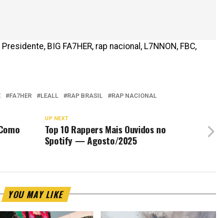
 Presidente, BIG FA7HER, rap nacional, L7NNON, FBC,
E
FA7HER
LEALL
RAP BRASIL
RAP NACIONAL
UP NEXT
 Como
Top 10 Rappers Mais Ouvidos no
Spotify — Agosto/2025
YOU MAY LIKE