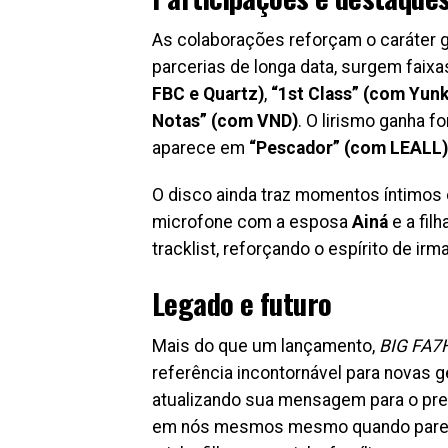
As colaborações reforçam o caráter 
parcerias de longa data, surgem fai
FBC e Quartz)
,
“1st Class” (com Yunk
Notas” (com VND)
. O lirismo ganha 
aparece em
“Pescador” (com LEALL)
O disco ainda traz momentos íntimos
microfone com a esposa
Ainá
e a filh
tracklist, reforçando o espírito de ir
Legado e futuro
Mais do que um lançamento,
BIG FA7
referência incontornável para novas 
atualizando sua mensagem para o presen
em nós mesmos mesmo quando parece i