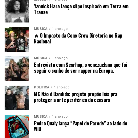
Yannick Hara lança clipe inspirado em Terra em
Transe
MÚSICA
1 ano ago
🔥 O Impacto da Cone Crew Diretoria no Rap
Nacional
MÚSICA
1 ano ago
Entrevista com Scarhop, o venezuelano que foi
seguir o sonho de ser rapper na Europa.
POLÍTICA
1 ano ago
MC Não é Bandido: projeto propõe leis pra
proteger a arte periférica da censura
MÚSICA
1 ano ago
Pedro Qualy lança “Papel de Parede” ao lado de
WIU