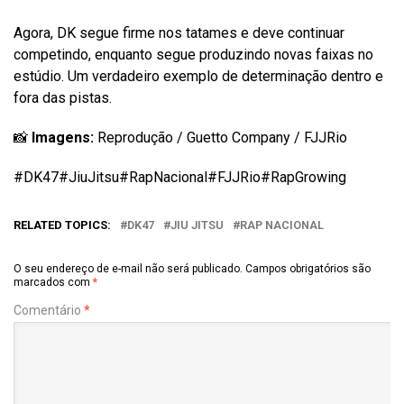
Agora, DK segue firme nos tatames e deve continuar
competindo, enquanto segue produzindo novas faixas no
estúdio. Um verdadeiro exemplo de determinação dentro e
fora das pistas.
📸
Imagens:
Reprodução / Guetto Company / FJJRio
#DK47#JiuJitsu#RapNacional#FJJRio#RapGrowing
RELATED TOPICS:
DK47
JIU JITSU
RAP NACIONAL
O seu endereço de e-mail não será publicado.
Campos obrigatórios são
marcados com
*
Comentário
*