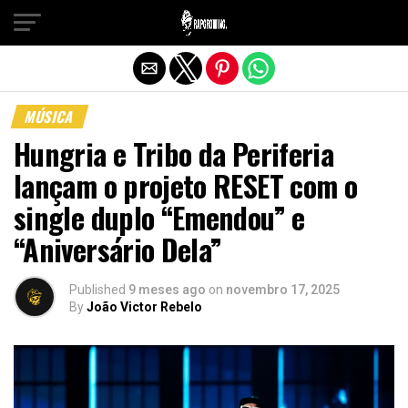
Sair da versão mobile
MÚSICA
Hungria e Tribo da Periferia
lançam o projeto RESET com o
single duplo “Emendou” e
“Aniversário Dela”
Published
9 meses ago
on
novembro 17, 2025
By
João Victor Rebelo