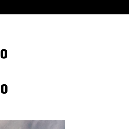
ão
lo