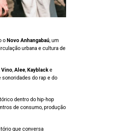
o o
Novo Anhangabaú
, um
rculação urbana e cultura de
 Vino
,
Alee
,
Kayblack
e
e sonoridades do rap e do
tórico dentro do hip-hop
centros de consumo, produção
itório que conversa