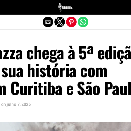
Sair da versão mobile
zza chega à 5ª ediç
 sua história com
m Curitiba e São Pau
o
on
julho 7, 2026