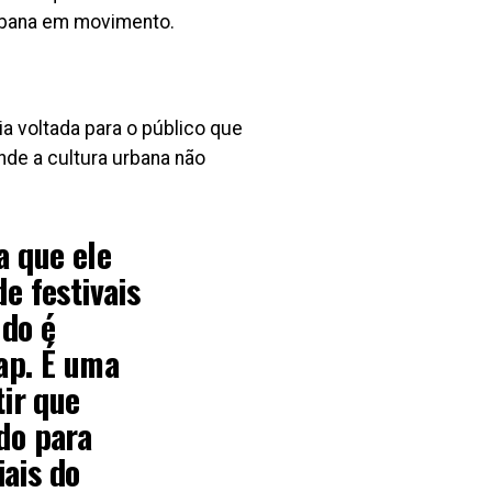
urbana em movimento.
a voltada para o público que
nde a cultura urbana não
a que ele
e festivais
udo é
ap. É uma
tir que
do para
ais do