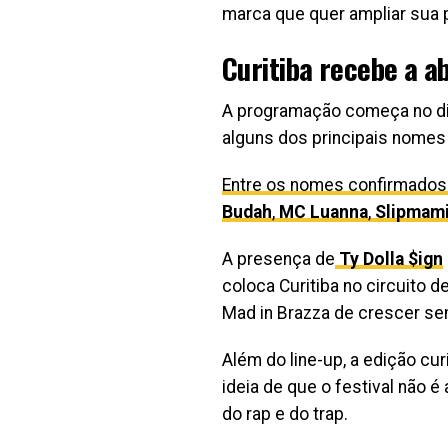
marca que quer ampliar sua 
Curitiba recebe a a
A programação começa no d
alguns dos principais nomes 
Entre os nomes confirmados
Budah
,
MC Luanna
,
Slipmam
A presença de
Ty Dolla $ign
coloca Curitiba no circuito 
Mad in Brazza de crescer se
Além do line-up, a edição cu
ideia de que o festival não
do rap e do trap.