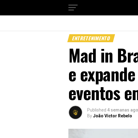
ENTRETENIMENTO
Mad in Bra
e expande
eventos e
Published
4 semanas ag
By
João Victor Rebelo