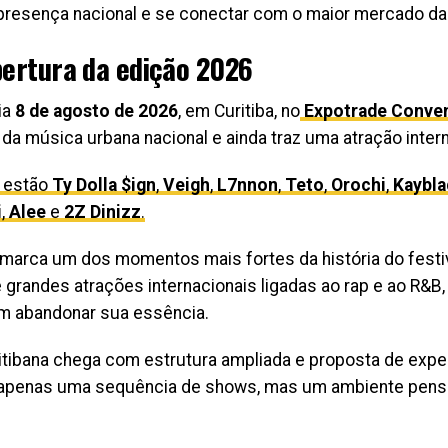
presença nacional e se conectar com o maior mercado da 
bertura da edição 2026
ia
8 de agosto de 2026
, em Curitiba, no
Expotrade Conven
da música urbana nacional e ainda traz uma atração inter
 estão
Ty Dolla $ign
,
Veigh
,
L7nnon
,
Teto
,
Orochi
,
Kaybla
i
,
Alee
e
2Z Dinizz
.
marca um dos momentos mais fortes da história do festiva
de grandes atrações internacionais ligadas ao rap e ao R&
m abandonar sua essência.
ritibana chega com estrutura ampliada e proposta de expe
 é apenas uma sequência de shows, mas um ambiente pens