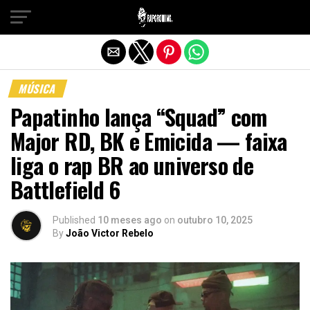
Sair da versão mobile
MÚSICA
Papatinho lança “Squad” com
Major RD, BK e Emicida — faixa
liga o rap BR ao universo de
Battlefield 6
Published
10 meses ago
on
outubro 10, 2025
By
João Victor Rebelo