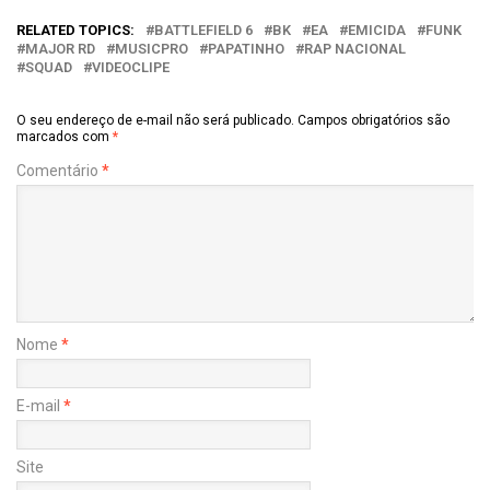
RELATED TOPICS:
BATTLEFIELD 6
BK
EA
EMICIDA
FUNK
MAJOR RD
MUSICPRO
PAPATINHO
RAP NACIONAL
SQUAD
VIDEOCLIPE
O seu endereço de e-mail não será publicado.
Campos obrigatórios são
marcados com
*
Comentário
*
Nome
*
E-mail
*
Site