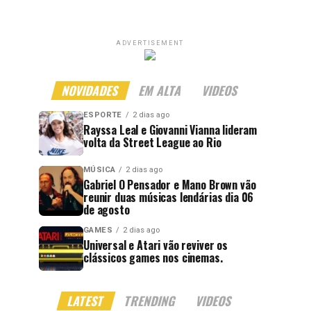
ADVERTISEMENT
NOVIDADES
EM ALTA
VIDEOS
ESPORTE
2 dias ago
Rayssa Leal e Giovanni Vianna lideram
volta da Street League ao Rio
MÚSICA
2 dias ago
Gabriel O Pensador e Mano Brown vão
reunir duas músicas lendárias dia 06
de agosto
GAMES
2 dias ago
Universal e Atari vão reviver os
clássicos games nos cinemas.
LATEST
TRENDING
VIDEOS