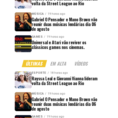
volta da Street League ao Rio
MÚSICA
19 horas ago
Gabriel O Pensador e Mano Brown vão
reunir duas músicas lendárias dia 06
de agosto
GAMES
19 horas ago
Universal e Atari vão reviver os
clássicos games nos cinemas.
ÚLTIMAS
EM ALTA
VÍDEOS
ESPORTE
18 horas ago
Rayssa Leal e Giovanni Vianna lideram
volta da Street League ao Rio
MÚSICA
19 horas ago
Gabriel O Pensador e Mano Brown vão
reunir duas músicas lendárias dia 06
de agosto
GAMES
19 horas ago