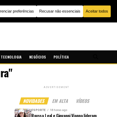
TECNOLOGIA
NEGÓCIOS
POLÍTICA
ra"
ADVERTISEMENT
NOVIDADES
EM ALTA
VÍDEOS
ESPORTE
18 horas ago
Rayssa Leal e Giovanni Vianna lideram