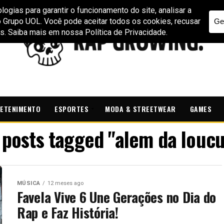
ETENIMENTO
ESPORTES
MODA & STREETWEAR
GAMES
l posts tagged "alem da loucu
MÚSICA
12 meses ago
Favela Vive 6 Une Gerações no Dia do
Rap e Faz História!