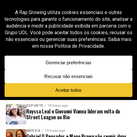
All posts tagged "bayden produtor"
MÚSICA
7 meses ago
COSTAKID: a promessa do trap que mistura
reggaeton, estética de rua , lança o EP
“Dopamina”
ADVERTISEMENT
NOVIDADES
EM ALTA
VÍDEOS
ESPORTE
18 horas ago
Rayssa Leal e Giovanni Vianna lideram volta da
Street League ao Rio
MÚSICA
19 horas ago
Gabriel O Pensador e Mano Brown vão reunir duas