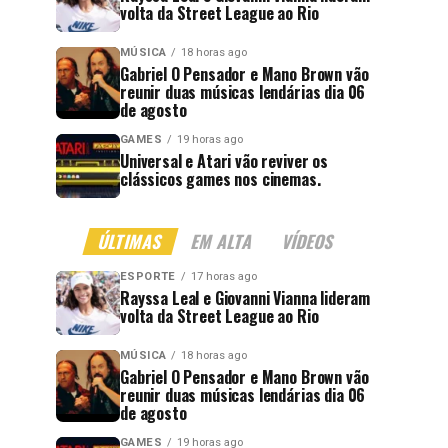
volta da Street League ao Rio
MÚSICA
18 horas ago
Gabriel O Pensador e Mano Brown vão
reunir duas músicas lendárias dia 06
de agosto
GAMES
19 horas ago
Universal e Atari vão reviver os
clássicos games nos cinemas.
ÚLTIMAS
EM ALTA
VÍDEOS
ESPORTE
17 horas ago
Rayssa Leal e Giovanni Vianna lideram
volta da Street League ao Rio
MÚSICA
18 horas ago
Gabriel O Pensador e Mano Brown vão
reunir duas músicas lendárias dia 06
de agosto
GAMES
19 horas ago