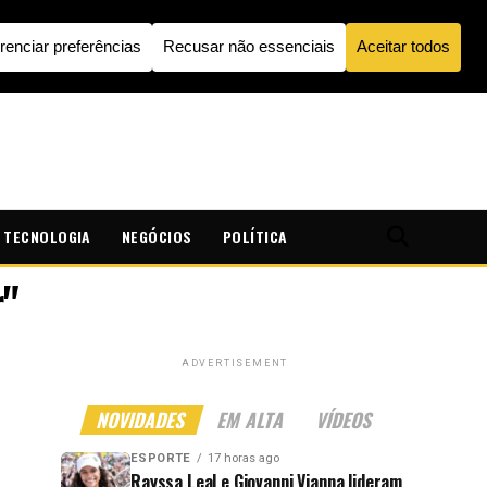
TECNOLOGIA
NEGÓCIOS
POLÍTICA
r"
ADVERTISEMENT
NOVIDADES
EM ALTA
VÍDEOS
ESPORTE
17 horas ago
Rayssa Leal e Giovanni Vianna lideram