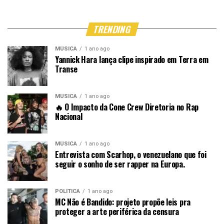
TRENDING
MÚSICA
1 ano ago
Yannick Hara lança clipe inspirado em Terra em
Transe
MÚSICA
1 ano ago
🔥 O Impacto da Cone Crew Diretoria no Rap
Nacional
MÚSICA
1 ano ago
Entrevista com Scarhop, o venezuelano que foi
seguir o sonho de ser rapper na Europa.
POLÍTICA
1 ano ago
MC Não é Bandido: projeto propõe leis pra
proteger a arte periférica da censura