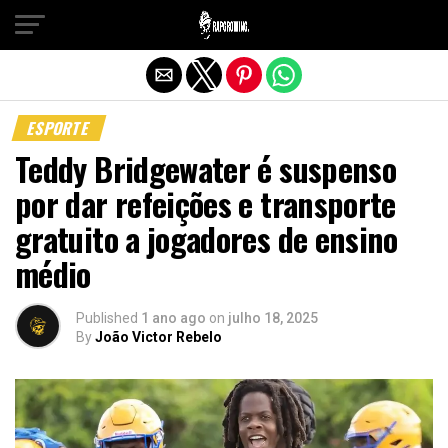
Sair da versão mobile
ESPORTE
Teddy Bridgewater é suspenso
por dar refeições e transporte
gratuito a jogadores de ensino
médio
Published
1 ano ago
on
julho 18, 2025
By
João Victor Rebelo