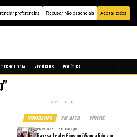
TECNOLOGIA
NEGÓCIOS
POLÍTICA
p"
ADVERTISEMENT
NOVIDADES
EM ALTA
VÍDEOS
ESPORTE
8 horas ago
Rayssa Leal e Giovanni Vianna lideram