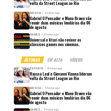
volta da Street League ao Rio
MÚSICA
9 horas ago
Gabriel O Pensador e Mano Brown vão
reunir duas músicas lendárias dia 06
de agosto
GAMES
9 horas ago
Universal e Atari vão reviver os
clássicos games nos cinemas.
ÚLTIMAS
EM ALTA
VÍDEOS
ESPORTE
8 horas ago
Rayssa Leal e Giovanni Vianna lideram
volta da Street League ao Rio
MÚSICA
9 horas ago
Gabriel O Pensador e Mano Brown vão
reunir duas músicas lendárias dia 06
de agosto
GAMES
9 horas ago