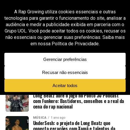
All posts tagged "Long Beatz"
MÚSICA
11 meses ago
“Riva” — O novo álbum de Long Beatz que une
emoção, espiritualidade e verdade.
MÚSICA
12 meses ago
UnderSesh retorna com Drow Beats rimando e
um segundo semestre de muito rap.
ENTRETENIMENTO
12 meses ago
Long Beatz abre o jogo no Ponto 30 Podcast
com Funkero: Bastidores, conselhos e a real da
cena do rap nacional
MÚSICA
1 ano ago
UnderSesh: o projeto de Long Beatz que
conecta gerações com Xamã e talentos da