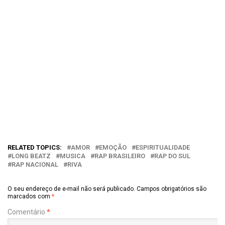
RELATED TOPICS:
AMOR
EMOÇÃO
ESPIRITUALIDADE
LONG BEATZ
MUSICA
RAP BRASILEIRO
RAP DO SUL
RAP NACIONAL
RIVA
O seu endereço de e-mail não será publicado.
Campos obrigatórios são
marcados com
*
Comentário
*