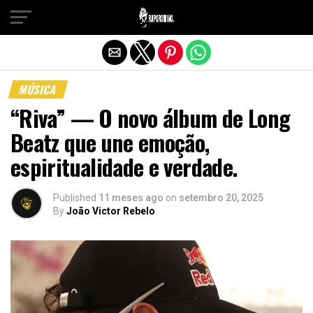
Sair da versão mobile
MÚSICA
“Riva” — O novo álbum de Long
Beatz que une emoção,
espiritualidade e verdade.
Published
11 meses ago
on
setembro 20, 2025
By
João Victor Rebelo