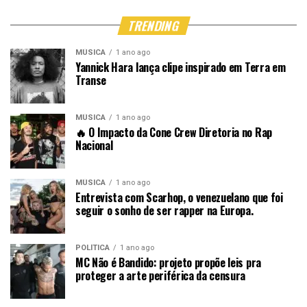
TRENDING
MÚSICA
1 ano ago
Yannick Hara lança clipe inspirado em Terra em
Transe
MÚSICA
1 ano ago
🔥 O Impacto da Cone Crew Diretoria no Rap
Nacional
MÚSICA
1 ano ago
Entrevista com Scarhop, o venezuelano que foi
seguir o sonho de ser rapper na Europa.
POLÍTICA
1 ano ago
MC Não é Bandido: projeto propõe leis pra
proteger a arte periférica da censura