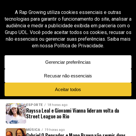
All posts tagged "música curta trap"
GROOVER X RAP GROWING
7 meses ago
Rak47 entrega energia pura do trap de
Atlanta e aposta em storytelling direto em
“Boosie Fade”
ADVERTISEMENT
NOVIDADES
EM ALTA
VÍDEOS
ESPORTE
18 horas ago
Rayssa Leal e Giovanni Vianna lideram volta da
Street League ao Rio
MÚSICA
19 horas ago
Gabriel O Pensador e Mano Brown vão reunir duas