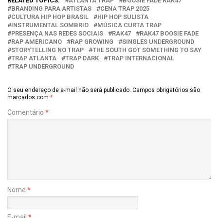
RELATED TOPICS:
ATLANTA TRAP
BOOSIE FADE RAK47
BRANDING PARA ARTISTAS
CENA TRAP 2025
CULTURA HIP HOP BRASIL
HIP HOP SULISTA
INSTRUMENTAL SOMBRIO
MÚSICA CURTA TRAP
PRESENÇA NAS REDES SOCIAIS
RAK47
RAK47 BOOSIE FADE
RAP AMERICANO
RAP GROWING
SINGLES UNDERGROUND
STORYTELLING NO TRAP
THE SOUTH GOT SOMETHING TO SAY
TRAP ATLANTA
TRAP DARK
TRAP INTERNACIONAL
TRAP UNDERGROUND
O seu endereço de e-mail não será publicado.
Campos obrigatórios são
marcados com
*
Comentário
*
Nome
*
E-mail
*