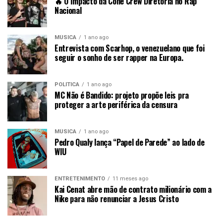
🔥 O Impacto da Cone Crew Diretoria no Rap
Nacional
MÚSICA
1 ano ago
Entrevista com Scarhop, o venezuelano que foi
seguir o sonho de ser rapper na Europa.
POLÍTICA
1 ano ago
MC Não é Bandido: projeto propõe leis pra
proteger a arte periférica da censura
MÚSICA
1 ano ago
Pedro Qualy lança “Papel de Parede” ao lado de
WIU
ENTRETENIMENTO
11 meses ago
Kai Cenat abre mão de contrato milionário com a
Nike para não renunciar a Jesus Cristo