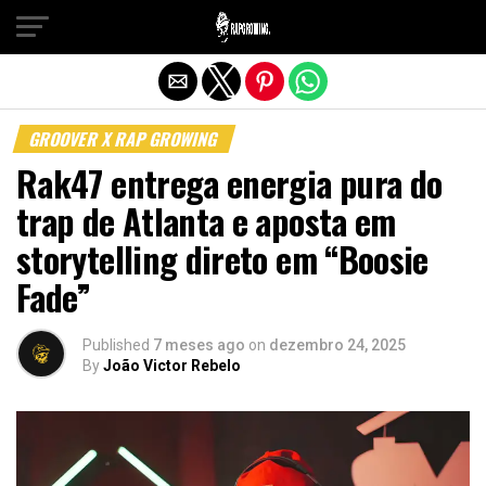
Sair da versão mobile
GROOVER X RAP GROWING
Rak47 entrega energia pura do
trap de Atlanta e aposta em
storytelling direto em “Boosie
Fade”
Published
7 meses ago
on
dezembro 24, 2025
By
João Victor Rebelo