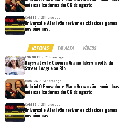
músicas lendárias dia 06 de agosto
GAMES
23 horas ago
Universal e Atari vão reviver os clássicos games
nos cinemas.
ÚLTIMAS
EM ALTA
VÍDEOS
ESPORTE
22 horas ago
Rayssa Leal e Giovanni Vianna lideram volta da
Street League ao Rio
MÚSICA
23 horas ago
Gabriel O Pensador e Mano Brown vão reunir duas
músicas lendárias dia 06 de agosto
GAMES
23 horas ago
Universal e Atari vão reviver os clássicos games
nos cinemas.