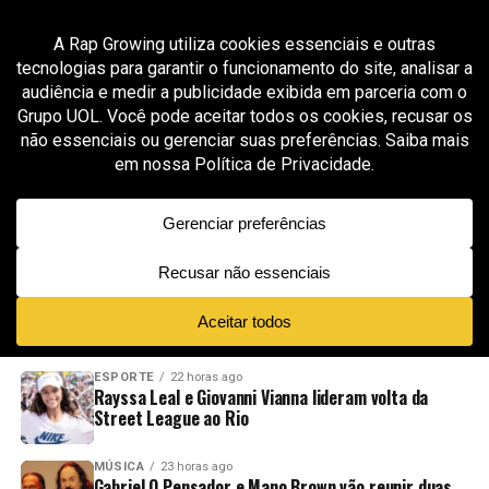
All posts tagged "petrobaby trizzy motivation"
GROOVER X RAP GROWING
8 meses ago
Petrobaby Trizzy entrega foco, hustle e
ambição no single “Motivation”
ADVERTISEMENT
NOVIDADES
EM ALTA
VÍDEOS
ESPORTE
22 horas ago
Rayssa Leal e Giovanni Vianna lideram volta da
Street League ao Rio
MÚSICA
23 horas ago
Gabriel O Pensador e Mano Brown vão reunir duas