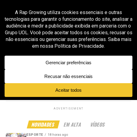
All posts tagged "potencial artístico"
GROOVER X RAP GROWING
8 meses ago
ManMan Beezy mostra foco, precisão e
confiança em “Pull Up With God”
GROOVER X RAP GROWING
8 meses ago
M-Dot une forças com Method Man e entrega
uma colaboração de peso em “Shine On”
ADVERTISEMENT
NOVIDADES
EM ALTA
VÍDEOS
ESPORTE
18 horas ago