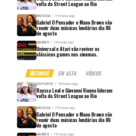
volta da Street League ao Rio
MÚSICA
19 horas ago
Gabriel O Pensador e Mano Brown vão
reunir duas músicas lendárias dia 06
de agosto
GAMES
19 horas ago
Universal e Atari vão reviver os
clássicos games nos cinemas.
ÚLTIMAS
EM ALTA
VÍDEOS
ESPORTE
18 horas ago
Rayssa Leal e Giovanni Vianna lideram
volta da Street League ao Rio
MÚSICA
19 horas ago
Gabriel O Pensador e Mano Brown vão
reunir duas músicas lendárias dia 06
de agosto
GAMES
19 horas ago