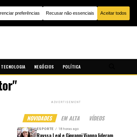
TECNOLOGIA
NEGÓCIOS
POLÍTICA
tor"
ADVERTISEMENT
NOVIDADES
EM ALTA
VÍDEOS
ESPORTE
18 horas ago
Rayssa Leal e Giovanni Vianna lideram