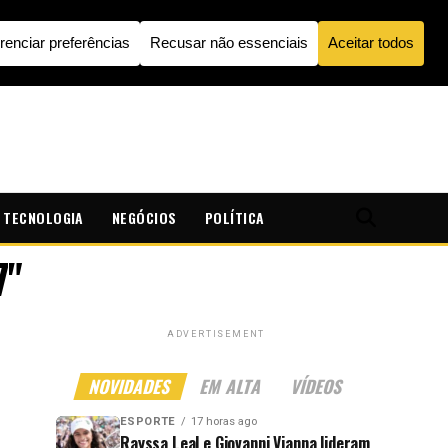
TECNOLOGIA
NEGÓCIOS
POLÍTICA
7"
ADVERTISEMENT
NOVIDADES
EM ALTA
VÍDEOS
ESPORTE
17 horas ago
Rayssa Leal e Giovanni Vianna lideram