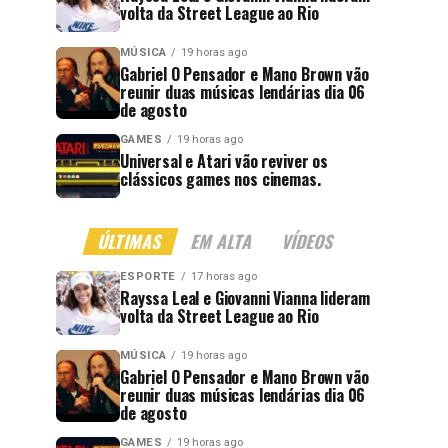
volta da Street League ao Rio
MÚSICA
19 horas ago
Gabriel O Pensador e Mano Brown vão
reunir duas músicas lendárias dia 06
de agosto
GAMES
19 horas ago
Universal e Atari vão reviver os
clássicos games nos cinemas.
ÚLTIMAS
EM ALTA
VÍDEOS
ESPORTE
17 horas ago
Rayssa Leal e Giovanni Vianna lideram
volta da Street League ao Rio
MÚSICA
19 horas ago
Gabriel O Pensador e Mano Brown vão
reunir duas músicas lendárias dia 06
de agosto
GAMES
19 horas ago