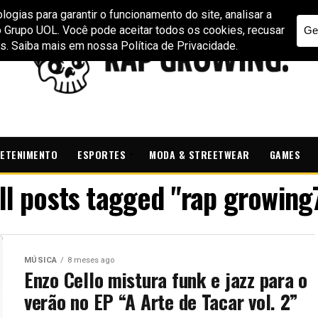
ETENIMENTO
ESPORTES
MODA & STREETWEAR
GAMES
ll posts tagged "rap growing
MÚSICA
8 meses ago
Enzo Cello mistura funk e jazz para o
verão no EP “A Arte de Tacar vol. 2”