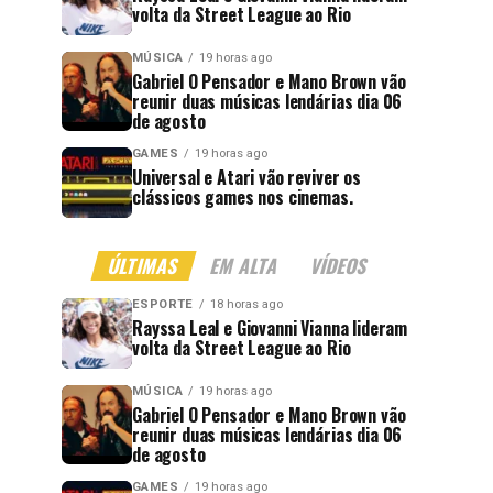
volta da Street League ao Rio
MÚSICA
19 horas ago
Gabriel O Pensador e Mano Brown vão
reunir duas músicas lendárias dia 06
de agosto
GAMES
19 horas ago
Universal e Atari vão reviver os
clássicos games nos cinemas.
ÚLTIMAS
EM ALTA
VÍDEOS
ESPORTE
18 horas ago
Rayssa Leal e Giovanni Vianna lideram
volta da Street League ao Rio
MÚSICA
19 horas ago
Gabriel O Pensador e Mano Brown vão
reunir duas músicas lendárias dia 06
de agosto
GAMES
19 horas ago