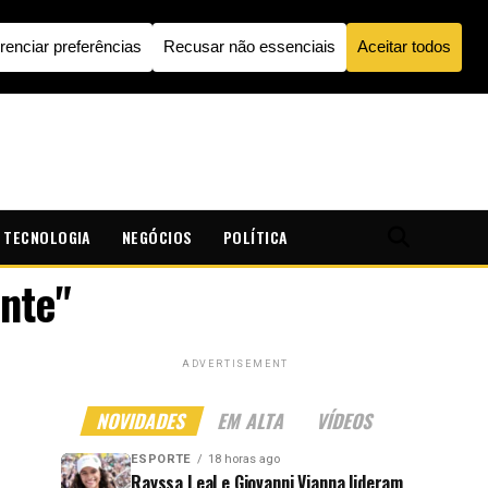
TECNOLOGIA
NEGÓCIOS
POLÍTICA
nte"
ADVERTISEMENT
NOVIDADES
EM ALTA
VÍDEOS
ESPORTE
18 horas ago
Rayssa Leal e Giovanni Vianna lideram