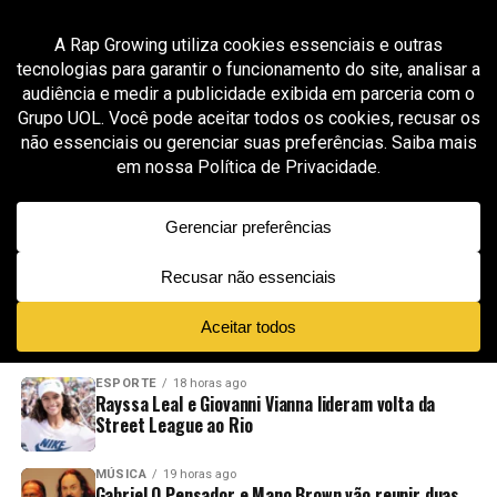
All posts tagged "trap santa catarina"
MÚSICA
7 meses ago
COSTAKID: a promessa do trap que mistura
reggaeton, estética de rua , lança o EP
“Dopamina”
ADVERTISEMENT
NOVIDADES
EM ALTA
VÍDEOS
ESPORTE
18 horas ago
Rayssa Leal e Giovanni Vianna lideram volta da
Street League ao Rio
MÚSICA
19 horas ago
Gabriel O Pensador e Mano Brown vão reunir duas