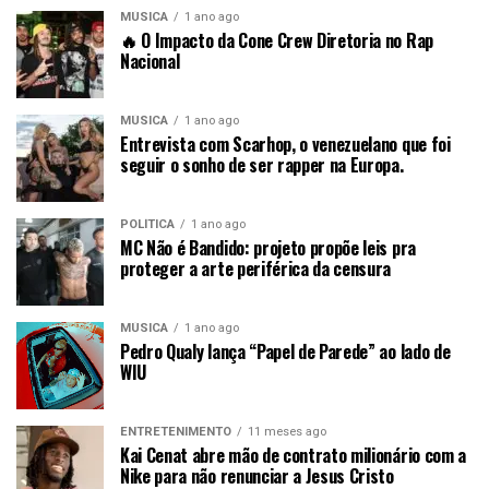
MÚSICA
1 ano ago
🔥 O Impacto da Cone Crew Diretoria no Rap
Nacional
MÚSICA
1 ano ago
Entrevista com Scarhop, o venezuelano que foi
seguir o sonho de ser rapper na Europa.
POLÍTICA
1 ano ago
MC Não é Bandido: projeto propõe leis pra
proteger a arte periférica da censura
MÚSICA
1 ano ago
Pedro Qualy lança “Papel de Parede” ao lado de
WIU
ENTRETENIMENTO
11 meses ago
Kai Cenat abre mão de contrato milionário com a
Nike para não renunciar a Jesus Cristo