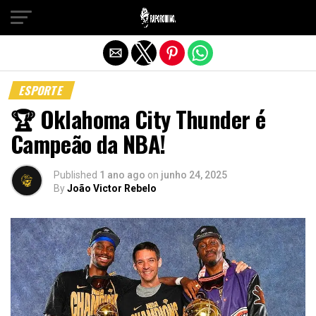
Sair da versão mobile
ESPORTE
🏆 Oklahoma City Thunder é
Campeão da NBA!
Published
1 ano ago
on
junho 24, 2025
By
João Victor Rebelo