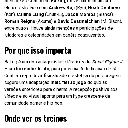
Além de 50 Cent como
Balrog
, os veículos listam um
elenco estrelado com
Andrew Koji
(Ryu),
Noah Centineo
(Ken),
Callina Liang
(Chun-Li),
Jason Momoa
(Blanka),
Roman Reigns
(Akuma) e
David Dastmalchian
(M. Bison),
entre outros. Houve ainda menções a participações de
lutadores e celebridades em papéis coadjuvantes.
Por que isso importa
Balrog é um dos antagonistas clássicos de
Street Fighter II
— um
boxeador bruto
, pura potência. A dedicação de 50
Cent em reproduzir fisicalidade e estética do personagem
sugere uma adaptação
mais fiel ao jogo
do que as
versões anteriores para cinema. A recepção positiva aos
vídeos e ao visual aponta para um hype crescente da
comunidade gamer e hip-hop.
Onde ver os treinos