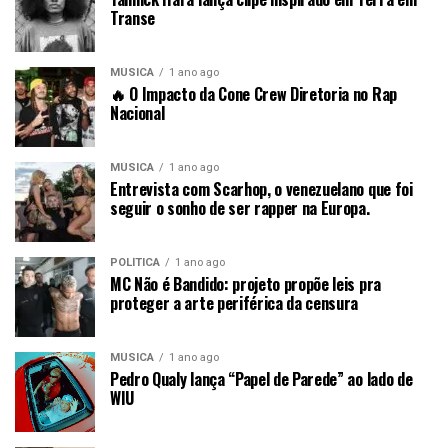
Transe
MÚSICA
1 ano ago
🔥 O Impacto da Cone Crew Diretoria no Rap
Nacional
MÚSICA
1 ano ago
Entrevista com Scarhop, o venezuelano que foi
seguir o sonho de ser rapper na Europa.
POLÍTICA
1 ano ago
MC Não é Bandido: projeto propõe leis pra
proteger a arte periférica da censura
MÚSICA
1 ano ago
Pedro Qualy lança “Papel de Parede” ao lado de
WIU