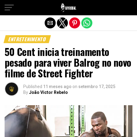
Sair da versão mobile
ENTRETENIMENTO
50 Cent inicia treinamento
pesado para viver Balrog no novo
filme de Street Fighter
Published
11 meses ago
on
setembro 17, 2025
By
João Victor Rebelo