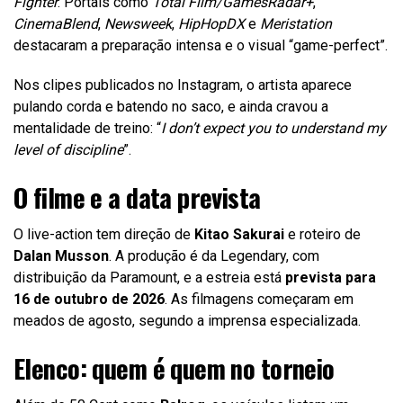
Fighter
. Portais como
Total Film/GamesRadar+
,
CinemaBlend
,
Newsweek
,
HipHopDX
e
Meristation
destacaram a preparação intensa e o visual “game-perfect”.
Nos clipes publicados no Instagram, o artista aparece
pulando corda e batendo no saco, e ainda cravou a
mentalidade de treino: “
I don’t expect you to understand my
level of discipline
”.
O filme e a data prevista
O live-action tem direção de
Kitao Sakurai
e roteiro de
Dalan Musson
. A produção é da Legendary, com
distribuição da Paramount, e a estreia está
prevista para
16 de outubro de 2026
. As filmagens começaram em
meados de agosto, segundo a imprensa especializada.
Elenco: quem é quem no torneio