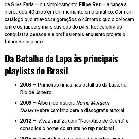
da Silva Faria — ou simplesmente
Filipe Ret
— alcança a
marca dos 40 anos em um momento emblemático. Com um
catálogo que atravessa gerações e números que o colocam
entre os rappers mais ouvidos do país, Ret celebra as
conquistas pessoais e profissionais enquanto projeta o
futuro de sua arte.
Da Batalha da Lapa às principais
playlists do Brasil
2003 —
Primeiras rimas nas batalhas da Lapa, no
Rio de Janeiro.
2009 —
Álbum de estreia
Numa Margem
Distante
abre caminho para a discografia autoral.
2012 —
Vivaz
viraliza com “Neurótico de Guerra” e
consolida o nome do artista no rap nacional.
2015 —
Revel
eleva o patamar de vendas, ainda