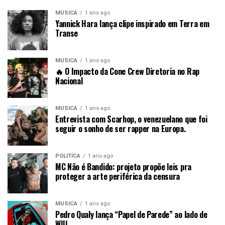
MÚSICA
1 ano ago
Yannick Hara lança clipe inspirado em Terra em
Transe
MÚSICA
1 ano ago
🔥 O Impacto da Cone Crew Diretoria no Rap
Nacional
MÚSICA
1 ano ago
Entrevista com Scarhop, o venezuelano que foi
seguir o sonho de ser rapper na Europa.
POLÍTICA
1 ano ago
MC Não é Bandido: projeto propõe leis pra
proteger a arte periférica da censura
MÚSICA
1 ano ago
Pedro Qualy lança “Papel de Parede” ao lado de
WIU