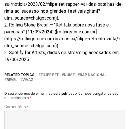
sul/noticia/2023/02/filipe-ret-rapper-vai-das-batalhas-de-
rima-ao-sucesso-nos-grandes-festivais.ghtml?
utm_source=chatgpt.com)).
2. Rolling Stone Brasil — “Ret fala sobre nova fase e
parcerias” (11/09/2024) ([rollingstone.com.br]
(https://rollingstone.com.br/musica/filipe-ret-entrevista/?
utm_source=chatgpt.com)).
3. Spotify for Artists, dados de streaming acessados em
19/06/2025.
RELATED TOPICS:
FILIPE RET
NUME
RAP NACIONAL
REVEL
VIVAZ
O seu endereço de e-mail não será publicado.
Campos obrigatórios são
marcados com
*
Comentário
*