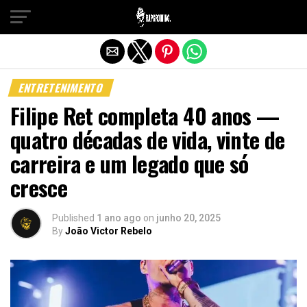
Sair da versão mobile
ENTRETENIMENTO
Filipe Ret completa 40 anos —
quatro décadas de vida, vinte de
carreira e um legado que só
cresce
Published
1 ano ago
on
junho 20, 2025
By
João Victor Rebelo