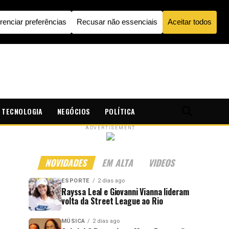
TECNOLOGIA
NEGÓCIOS
POLÍTICA
ADVERTISEMENT
NOVIDADES
EM ALTA
VIDEOS
ESPORTE
2 dias ago
Rayssa Leal e Giovanni Vianna lideram
volta da Street League ao Rio
MÚSICA
2 dias ago