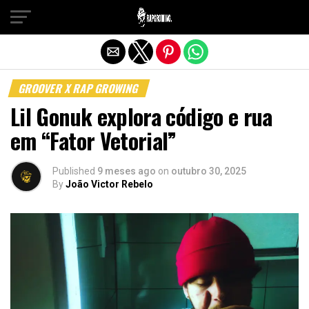
Sair da versão mobile
GROOVER X RAP GROWING
Lil Gonuk explora código e rua
em “Fator Vetorial”
Published
9 meses ago
on
outubro 30, 2025
By
João Victor Rebelo