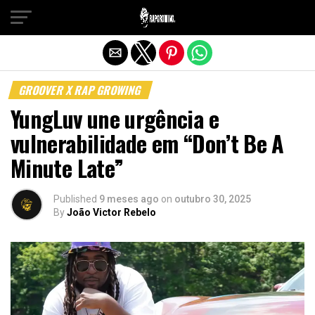
Sair da versão mobile
GROOVER X RAP GROWING
YungLuv une urgência e
vulnerabilidade em “Don’t Be A
Minute Late”
Published
9 meses ago
on
outubro 30, 2025
By
João Victor Rebelo