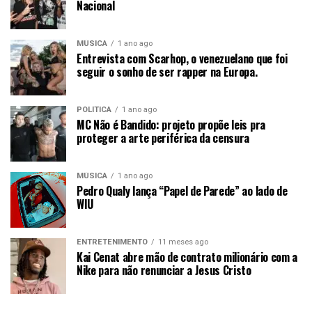
Nacional
MÚSICA
1 ano ago
Entrevista com Scarhop, o venezuelano que foi
seguir o sonho de ser rapper na Europa.
POLÍTICA
1 ano ago
MC Não é Bandido: projeto propõe leis pra
proteger a arte periférica da censura
MÚSICA
1 ano ago
Pedro Qualy lança “Papel de Parede” ao lado de
WIU
ENTRETENIMENTO
11 meses ago
Kai Cenat abre mão de contrato milionário com a
Nike para não renunciar a Jesus Cristo