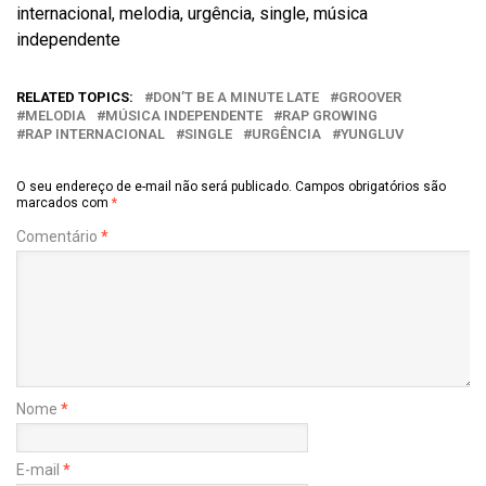
internacional, melodia, urgência, single, música
independente
RELATED TOPICS:
DON’T BE A MINUTE LATE
GROOVER
MELODIA
MÚSICA INDEPENDENTE
RAP GROWING
RAP INTERNACIONAL
SINGLE
URGÊNCIA
YUNGLUV
O seu endereço de e-mail não será publicado.
Campos obrigatórios são
marcados com
*
Comentário
*
Nome
*
E-mail
*