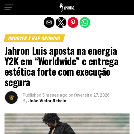
Sair da versão mobile
GROOVER X RAP GROWING
Jahron Luis aposta na energia
Y2K em “Worldwide” e entrega
estética forte com execução
segura
Published
5 meses ago
on
fevereiro 27, 2026
By
João Victor Rebelo