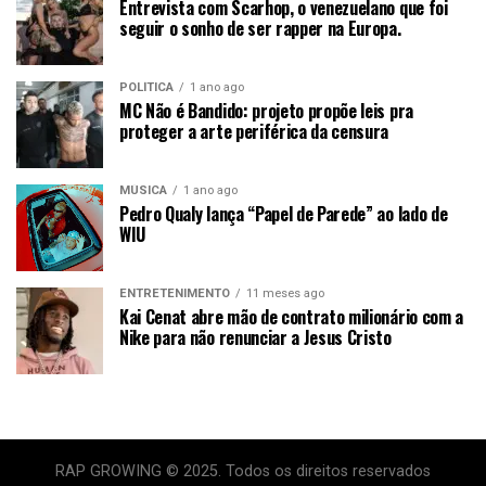
Entrevista com Scarhop, o venezuelano que foi
seguir o sonho de ser rapper na Europa.
POLÍTICA
1 ano ago
MC Não é Bandido: projeto propõe leis pra
proteger a arte periférica da censura
MÚSICA
1 ano ago
Pedro Qualy lança “Papel de Parede” ao lado de
WIU
ENTRETENIMENTO
11 meses ago
Kai Cenat abre mão de contrato milionário com a
Nike para não renunciar a Jesus Cristo
RAP GROWING © 2025. Todos os direitos reservados