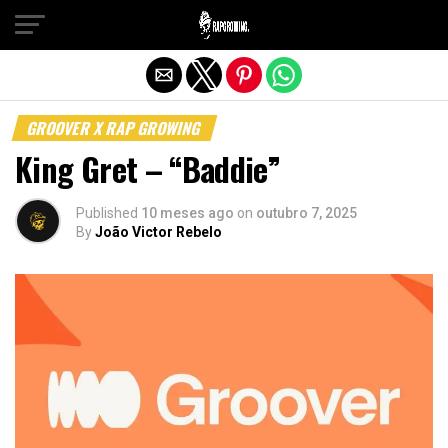
Sair da versão mobile
GROOVER X RAP GROWING
King Gret – “Baddie”
Published
10 meses ago
on
outubro 7, 2025
By
João Victor Rebelo