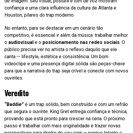
de imagem. Seu visual, postura e tom de voz mostram
confiança e uma clara influência da cultura de Atlanta e
Houston, pilares do trap moderno.
No entanto, para se destacar em um cenário tão
competitivo, é essencial ir além da música: trabalhar melhor
o
audiovisual
e o
posicionamento nas redes sociais
. O
público precisa ver no artista o reflexo daquilo que ele
canta — lifestyle, estética e consistência. Um bom
videoclipe e uma presença digital sólida são peças-chave
para que a narrativa do trap seja crível e conecte com novos
ouvintes.
Veredito
“Baddie”
é um trap sólido, bem construído e com um refrão
que segura o ouvinte. King Gret entrega confiança e técnica,
provando que está pronto para crescer na cena. O próximo
passo é trabalhar com mais originalidade e trazer novas
perspectivas para dentro do seu som — porque talento e