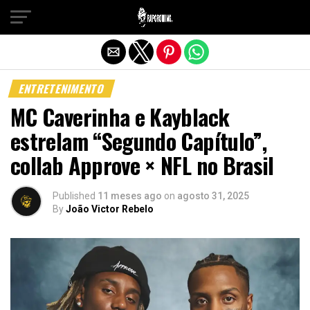
Sair da versão mobile
ENTRETENIMENTO
MC Caverinha e Kayblack
estrelam “Segundo Capítulo”,
collab Approve × NFL no Brasil
Published
11 meses ago
on
agosto 31, 2025
By
João Victor Rebelo