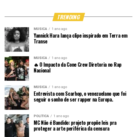
TRENDING
MÚSICA
1 ano ago
Yannick Hara lança clipe inspirado em Terra em
Transe
MÚSICA
1 ano ago
🔥 O Impacto da Cone Crew Diretoria no Rap
Nacional
MÚSICA
1 ano ago
Entrevista com Scarhop, o venezuelano que foi
seguir o sonho de ser rapper na Europa.
POLÍTICA
1 ano ago
MC Não é Bandido: projeto propõe leis pra
proteger a arte periférica da censura