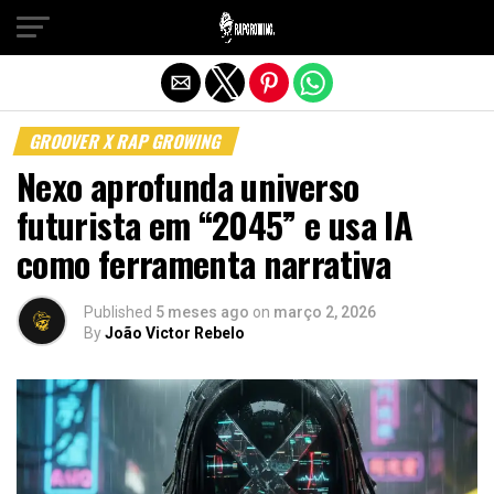
Sair da versão mobile
GROOVER X RAP GROWING
Nexo aprofunda universo
futurista em “2045” e usa IA
como ferramenta narrativa
Published
5 meses ago
on
março 2, 2026
By
João Victor Rebelo