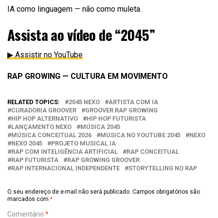
IA como linguagem — não como muleta.
Assista ao vídeo de “2045”
▶ Assistir no YouTube
RAP GROWING — CULTURA EM MOVIMENTO
RELATED TOPICS:
2045 NEXO
ARTISTA COM IA
CURADORIA GROOVER
GROOVER RAP GROWING
HIP HOP ALTERNATIVO
HIP HOP FUTURISTA
LANÇAMENTO NEXO
MÚSICA 2045
MÚSICA CONCEITUAL 2026
MÚSICA NO YOUTUBE 2045
NEXO
NEXO 2045
PROJETO MUSICAL IA
RAP COM INTELIGÊNCIA ARTIFICIAL
RAP CONCEITUAL
RAP FUTURISTA
RAP GROWING GROOVER
RAP INTERNACIONAL INDEPENDENTE
STORYTELLING NO RAP
O seu endereço de e-mail não será publicado.
Campos obrigatórios são
marcados com
*
Comentário
*