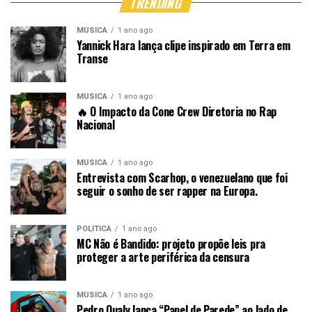
TRENDING
MÚSICA
1 ano ago
Yannick Hara lança clipe inspirado em Terra em
Transe
MÚSICA
1 ano ago
🔥 O Impacto da Cone Crew Diretoria no Rap
Nacional
MÚSICA
1 ano ago
Entrevista com Scarhop, o venezuelano que foi
seguir o sonho de ser rapper na Europa.
POLÍTICA
1 ano ago
MC Não é Bandido: projeto propõe leis pra
proteger a arte periférica da censura
MÚSICA
1 ano ago
Pedro Qualy lança “Papel de Parede” ao lado de