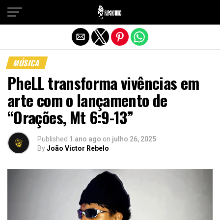
Sair da versão mobile
MÚSICA
PheLL transforma vivências em
arte com o lançamento de
“Orações, Mt 6:9-13”
Published
1 ano ago
on
julho 26, 2025
By
João Victor Rebelo