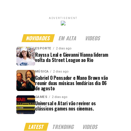
ADVERTISEMENT
NOVIDADES
EM ALTA
VIDEOS
ESPORTE
2 dias ago
Rayssa Leal e Giovanni Vianna lideram
volta da Street League ao Rio
MÚSICA
2 dias ago
Gabriel O Pensador e Mano Brown vão
reunir duas músicas lendárias dia 06
de agosto
GAMES
2 dias ago
Universal e Atari vão reviver os
clássicos games nos cinemas.
LATEST
TRENDING
VIDEOS