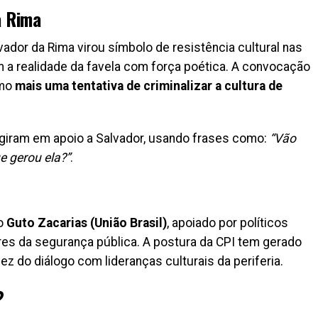
a Rima
vador da Rima virou símbolo de resistência cultural nas
m a realidade da favela com força poética. A convocação
omo
mais uma tentativa de criminalizar a cultura de
eagiram em apoio a Salvador, usando frases como:
“Vão
e gerou ela?”
.
do
Guto Zacarias (União Brasil)
, apoiado por políticos
res da segurança pública. A postura da CPI tem gerado
vez do diálogo com lideranças culturais da periferia.
?