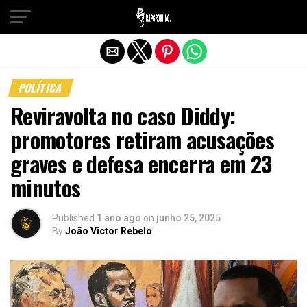
Sair da versão mobile
POLÍTICA
Reviravolta no caso Diddy:
promotores retiram acusações
graves e defesa encerra em 23
minutos
Published
1 ano ago
on
junho 25, 2025
By
João Victor Rebelo