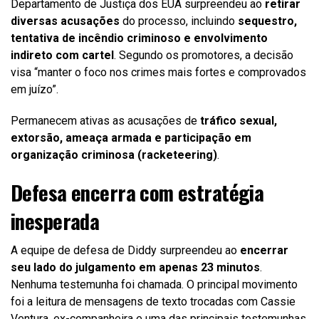
Departamento de Justiça dos EUA surpreendeu ao
retirar
diversas acusações
do processo, incluindo
sequestro,
tentativa de incêndio criminoso e envolvimento
indireto com cartel
. Segundo os promotores, a decisão
visa “manter o foco nos crimes mais fortes e comprovados
em juízo”.
Permanecem ativas as acusações de
tráfico sexual,
extorsão, ameaça armada e participação em
organização criminosa (racketeering)
.
Defesa encerra com estratégia
inesperada
A equipe de defesa de Diddy surpreendeu ao
encerrar
seu lado do julgamento em apenas 23 minutos
.
Nenhuma testemunha foi chamada. O principal movimento
foi a leitura de mensagens de texto trocadas com Cassie
Ventura, ex-companheira e uma das principais testemunhas