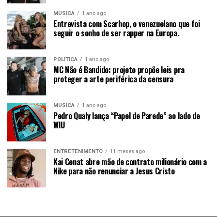
MÚSICA
1 ano ago
Entrevista com Scarhop, o venezuelano que foi
seguir o sonho de ser rapper na Europa.
POLÍTICA
1 ano ago
MC Não é Bandido: projeto propõe leis pra
proteger a arte periférica da censura
MÚSICA
1 ano ago
Pedro Qualy lança “Papel de Parede” ao lado de
WIU
ENTRETENIMENTO
11 meses ago
Kai Cenat abre mão de contrato milionário com a
Nike para não renunciar a Jesus Cristo