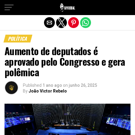
Sair da versão mobile
POLÍTICA
Aumento de deputados é
aprovado pelo Congresso e gera
polêmica
Published
1 ano ago
on
junho 26, 2025
By
João Victor Rebelo