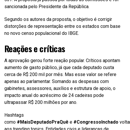
sancionada pelo Presidente da República.
Segundo os autores da proposta, o objetivo é corrigir
distorções de representação entre os estados com base
no novo censo populacional do IBGE.
Reações e críticas
A aprovação gerou forte reação popular. Críticos apontam
aumento de gasto público, já que cada deputado custa
cerca de R$ 200 mil por mês. Mas esse valor se refere
apenas ao parlamentar. Somando as despesas com
gabinetes, assessores, auxílios e estrutura de apoio, o
impacto anual do acréscimo de 24 cadeiras pode
ultrapassar R$ 200 milhões por ano.
Hashtags
como
#MaisDeputadoPraQuê
e
#CongressoInchado
volta
aos trending topics. Entidades civis e lideranças de