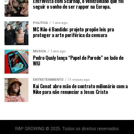
Entrevista com Scarhop, o venezuelano que foi
seguir o sonho de ser rapper na Europa.
POLÍTICA
1 ano ago
MC Não é Bandido: projeto propõe leis pra
proteger a arte periférica da censura
MÚSICA
1 ano ago
Pedro Qualy lança “Papel de Parede” ao lado de
WIU
ENTRETENIMENTO
11 meses ago
Kai Cenat abre mão de contrato milionário com a
Nike para não renunciar a Jesus Cristo
RAP GROWING © 2025. Todos os direitos reservados