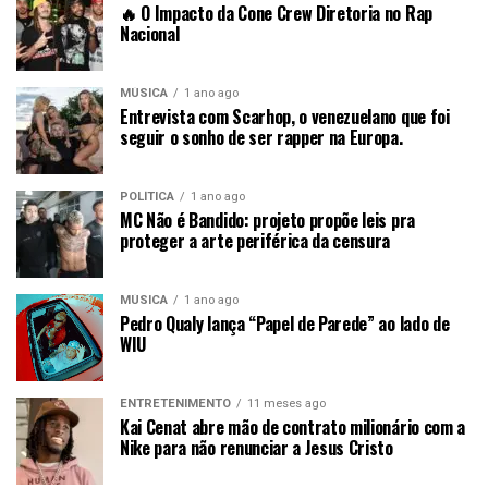
🔥 O Impacto da Cone Crew Diretoria no Rap
Nacional
MÚSICA
1 ano ago
Entrevista com Scarhop, o venezuelano que foi
seguir o sonho de ser rapper na Europa.
POLÍTICA
1 ano ago
MC Não é Bandido: projeto propõe leis pra
proteger a arte periférica da censura
MÚSICA
1 ano ago
Pedro Qualy lança “Papel de Parede” ao lado de
WIU
ENTRETENIMENTO
11 meses ago
Kai Cenat abre mão de contrato milionário com a
Nike para não renunciar a Jesus Cristo