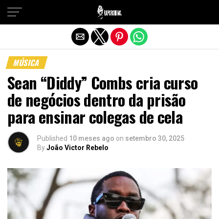
Sair da versão mobile
MÚSICA
Sean “Diddy” Combs cria curso
de negócios dentro da prisão
para ensinar colegas de cela
Published
10 meses ago
on
setembro 30, 2025
By
João Victor Rebelo