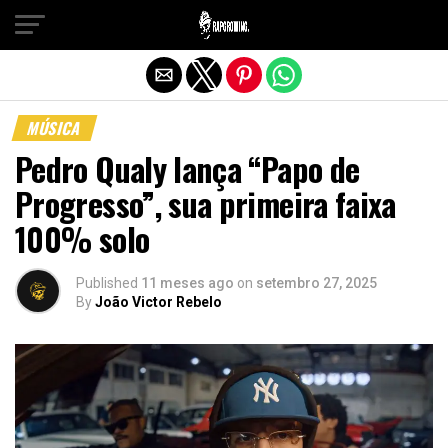
Sair da versão mobile
MÚSICA
Pedro Qualy lança “Papo de
Progresso”, sua primeira faixa
100% solo
Published
11 meses ago
on
setembro 27, 2025
By
João Victor Rebelo