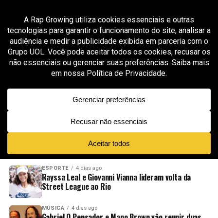
All posts tagged "addiction recovery"
GROOVER X RAP GROWING
2 meses ago
DoubleGs transforma luta contra o vício em
relato direto no single “What Do You Know?”
ADVERTISEMENT
NOVIDADES
EM ALTA
VÍDEOS
ESPORTE
4 dias ago
Rayssa Leal e Giovanni Vianna lideram volta da
Street League ao Rio
MÚSICA
4 dias ago
Gabriel O Pensador e Mano Brown vão reunir duas