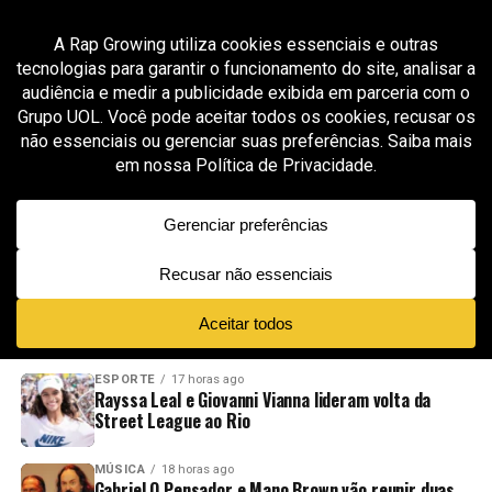
All posts tagged "Camarote"
ENTRETENIMENTO
9 meses ago
Planeta Atlântida 2026: vendas de ingressos
começam nesta segunda-feira (3)
ADVERTISEMENT
NOVIDADES
EM ALTA
VÍDEOS
ESPORTE
17 horas ago
Rayssa Leal e Giovanni Vianna lideram volta da
Street League ao Rio
MÚSICA
18 horas ago
Gabriel O Pensador e Mano Brown vão reunir duas