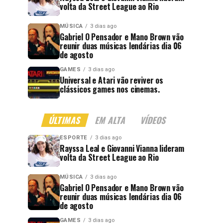
volta da Street League ao Rio
MÚSICA
3 dias ago
Gabriel O Pensador e Mano Brown vão
reunir duas músicas lendárias dia 06
de agosto
GAMES
3 dias ago
Universal e Atari vão reviver os
clássicos games nos cinemas.
ÚLTIMAS
EM ALTA
VÍDEOS
ESPORTE
3 dias ago
Rayssa Leal e Giovanni Vianna lideram
volta da Street League ao Rio
MÚSICA
3 dias ago
Gabriel O Pensador e Mano Brown vão
reunir duas músicas lendárias dia 06
de agosto
GAMES
3 dias ago