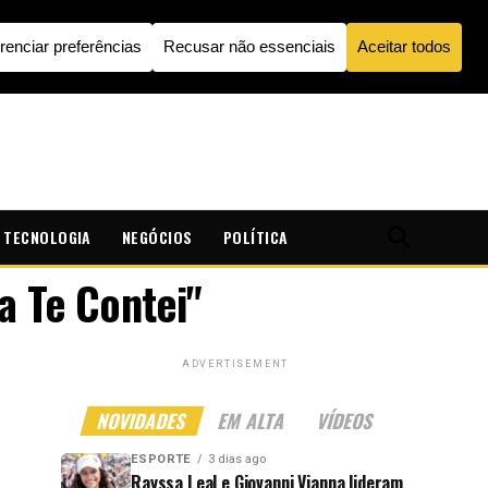
TECNOLOGIA
NEGÓCIOS
POLÍTICA
a Te Contei"
ADVERTISEMENT
NOVIDADES
EM ALTA
VÍDEOS
ESPORTE
3 dias ago
Rayssa Leal e Giovanni Vianna lideram