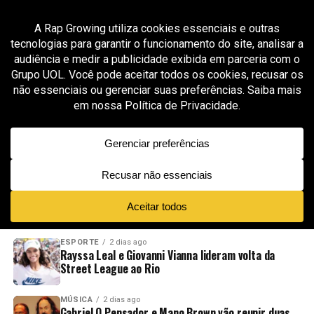
All posts tagged "interior de Campinas"
MÚSICA
1 mês ago
Molina transforma o desafio de fazer rap em
cidade pequena em combustível para sua
caminhada
ADVERTISEMENT
NOVIDADES
EM ALTA
VÍDEOS
ESPORTE
2 dias ago
Rayssa Leal e Giovanni Vianna lideram volta da
Street League ao Rio
MÚSICA
2 dias ago
Gabriel O Pensador e Mano Brown vão reunir duas