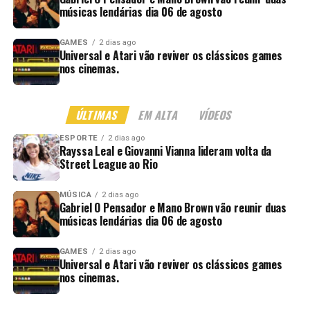
músicas lendárias dia 06 de agosto
GAMES
2 dias ago
Universal e Atari vão reviver os clássicos games
nos cinemas.
ÚLTIMAS
EM ALTA
VÍDEOS
ESPORTE
2 dias ago
Rayssa Leal e Giovanni Vianna lideram volta da
Street League ao Rio
MÚSICA
2 dias ago
Gabriel O Pensador e Mano Brown vão reunir duas
músicas lendárias dia 06 de agosto
GAMES
2 dias ago
Universal e Atari vão reviver os clássicos games
nos cinemas.