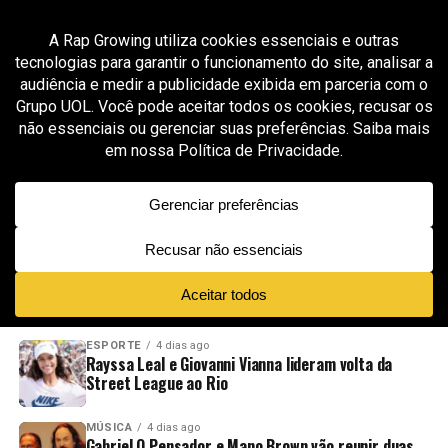
All posts tagged "Jon Moniz"
GROOVER X RAP GROWING
1 mês ago
Jon Moniz aposta em autoestima e superação
amorosa no single “Never Miss Me”
ADVERTISEMENT
NOVIDADES
EM ALTA
VÍDEOS
ESPORTE
4 dias ago
Rayssa Leal e Giovanni Vianna lideram volta da
Street League ao Rio
MÚSICA
4 dias ago
Gabriel O Pensador e Mano Brown vão reunir duas