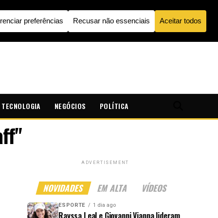
TECNOLOGIA
NEGÓCIOS
POLÍTICA
ff"
ADVERTISEMENT
NOVIDADES
EM ALTA
VÍDEOS
ESPORTE
1 dia ago
Rayssa Leal e Giovanni Vianna lideram