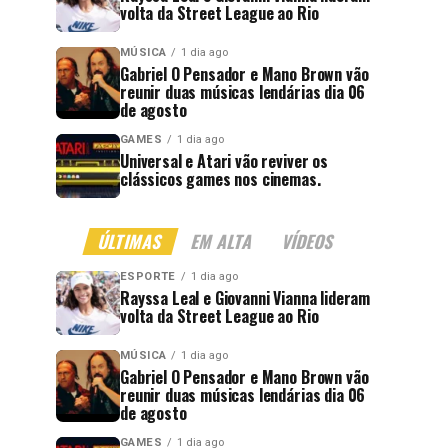
volta da Street League ao Rio
MÚSICA
1 dia ago
Gabriel O Pensador e Mano Brown vão
reunir duas músicas lendárias dia 06
de agosto
GAMES
1 dia ago
Universal e Atari vão reviver os
clássicos games nos cinemas.
ÚLTIMAS
EM ALTA
VÍDEOS
ESPORTE
1 dia ago
Rayssa Leal e Giovanni Vianna lideram
volta da Street League ao Rio
MÚSICA
1 dia ago
Gabriel O Pensador e Mano Brown vão
reunir duas músicas lendárias dia 06
de agosto
GAMES
1 dia ago