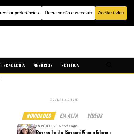
TECNOLOGIA
NEGÓCIOS
POLÍTICA
"
ADVERTISEMENT
NOVIDADES
EM ALTA
VÍDEOS
ESPORTE
15 horas ago
Rayssa Leal e Giovanni Vianna lideram