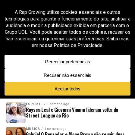
All posts tagged "MRE 247"
GROOVER X RAP GROWING
7 meses ago
MRE lança “247” com clima de festa, rimas
limpas e um visual bem produzido
ADVERTISEMENT
NOVIDADES
EM ALTA
VÍDEOS
ESPORTE
1 semana ago
Rayssa Leal e Giovanni Vianna lideram volta da
Street League ao Rio
MÚSICA
1 semana ago
Gabriel O Pensador e Mano Brown vão reunir duas