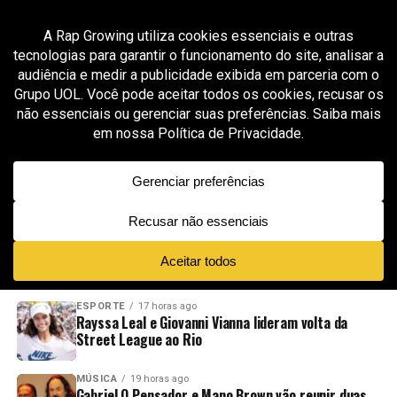
All posts tagged "rap capixaba"
MÚSICA
7 meses ago
Do ponto cego do Sudeste: Kivush sai das
batalhas do Espírito Santo e dá o primeiro
passo na música
ADVERTISEMENT
NOVIDADES
EM ALTA
VÍDEOS
ESPORTE
17 horas ago
Rayssa Leal e Giovanni Vianna lideram volta da
Street League ao Rio
MÚSICA
19 horas ago
Gabriel O Pensador e Mano Brown vão reunir duas